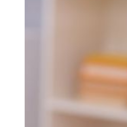
DOM I WNĘTRZE
27 | 07 | 2020
Rodzaje grzejników
Mnogość grzejników 
obecnie na rynku jest 
wyborze możemy mieć
odnośnie tego, które r