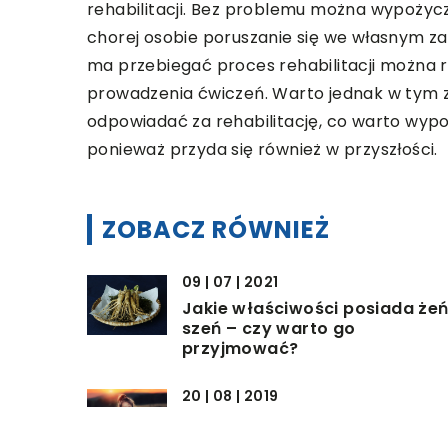
rehabilitacji. Bez problemu można wypożyczy
chorej osobie poruszanie się we własnym zakr
ma przebiegać proces rehabilitacji można 
prowadzenia ćwiczeń. Warto jednak w tym z
odpowiadać za rehabilitację, co warto wypo
ponieważ przyda się również w przyszłości.
ZOBACZ RÓWNIEŻ
09 | 07 | 2021
Jakie właściwości posiada że
szeń – czy warto go
przyjmować?
20 | 08 | 2019
Buty korekcyjne nie muszą być
“obciachowe” – jak dobrać