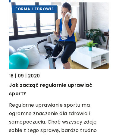
FORMA I ZDROWIE
DOM I W
18 | 09 | 2020
27 | 07 | 2
Jak zacząć regularnie uprawiać
Rodzaje g
em
sport?
Mnogość g
Regularne uprawianie sportu ma
obecnie na
ysł
ogromne znaczenie dla zdrowia i
wyborze m
du.
samopoczucia. Choć wszyscy zdają
odnośnie t
sobie z tego sprawę, bardzo trudno