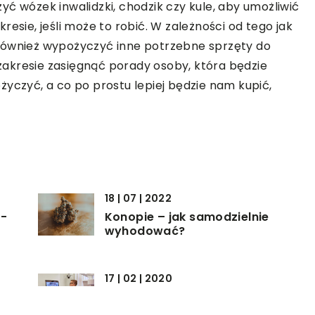
ć wózek inwalidzki, chodzik czy kule, aby umożliwić
esie, jeśli może to robić. W zależności od tego jak
również wypożyczyć inne potrzebne sprzęty do
akresie zasięgnąć porady osoby, która będzie
życzyć, a co po prostu lepiej będzie nam kupić,
18 | 07 | 2022
ń-
Konopie – jak samodzielnie
wyhodować?
17 | 02 | 2020
Jak szybko starzeje się
profesjonalna aparatura