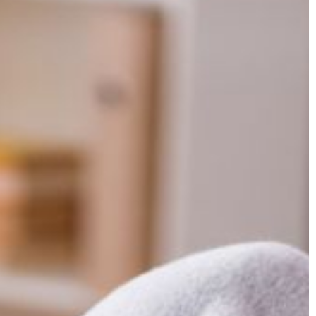
NIERUCHOMOŚCI I BUDOWNICTWO
25 | 09 | 2020
O czym pamiętać przed wynajęci
mieszkania?
oferowanych
tak duża, że przy
Wynajem mieszkania to świetny pom
 spore dylematy
na stałe źródło dodatkowego docho
ozwiązanie […]
Decydując się na ten krok trzeba
dopełnić szeregu formalności