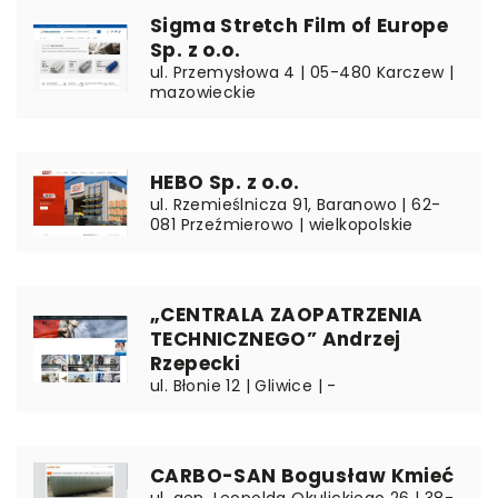
Sigma Stretch Film of Europe
Sp. z o.o.
ul. Przemysłowa 4 | 05-480 Karczew |
mazowieckie
HEBO Sp. z o.o.
ul. Rzemieślnicza 91, Baranowo | 62-
081 Przeźmierowo | wielkopolskie
„CENTRALA ZAOPATRZENIA
TECHNICZNEGO” Andrzej
Rzepecki
ul. Błonie 12 | Gliwice | -
CARBO-SAN Bogusław Kmieć