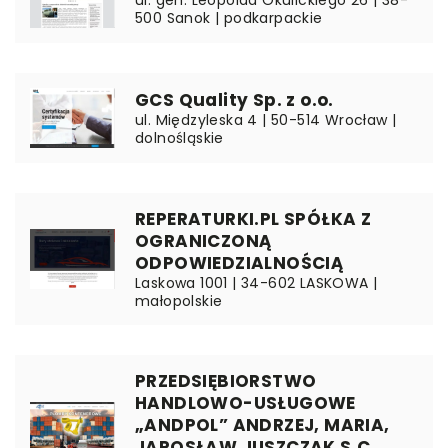
ul. gen. Leopolda Okulickiego 26 | 38-
500 Sanok | podkarpackie
GCS Quality Sp. z o.o.
ul. Międzyleska 4 | 50-514 Wrocław |
dolnośląskie
REPERATURKI.PL SPÓŁKA Z
OGRANICZONĄ
ODPOWIEDZIALNOŚCIĄ
Laskowa 1001 | 34-602 LASKOWA |
małopolskie
PRZEDSIĘBIORSTWO
HANDLOWO-USŁUGOWE
„ANDPOL” ANDRZEJ, MARIA,
JAROSŁAW JUSZCZAK S.C.