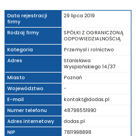
Data rejestracji
29 lipca 2019
firmy
Rodzaj firmy
SPÓŁKI Z OGRANICZONĄ
ODPOWIEDZIALNOŚCIĄ
Kategoria
Przemysł i rolnictwo
Adres
Stanisława
Wyspiańskiego 14/37
Miasto
Poznań
Województwo
-
E-mail
kontakt@dodas.pl
Numer telefonu
48798551990
Adres internetowy
dodas.pl
NIP
7811998898