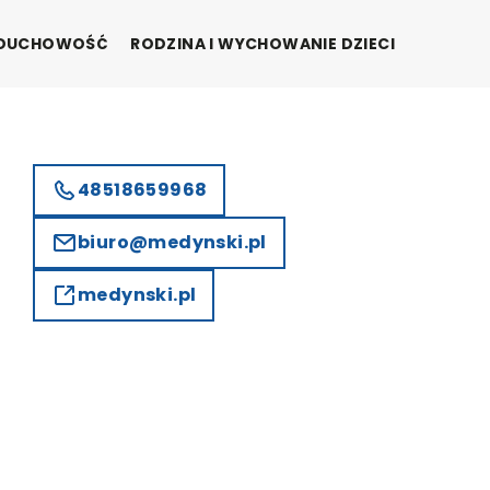
I DUCHOWOŚĆ
RODZINA I WYCHOWANIE DZIECI
48518659968
biuro@medynski.pl
medynski.pl