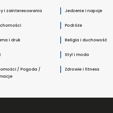
y i zainteresowania
Jedzenie i napoje
uchomości
Podróże
ama i druk
Religia i duchowość
t
Styl i moda
omości / Pogoda /
Zdrowie i fitness
rmacje