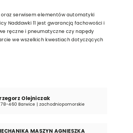
ą oraz serwisem elementów automatyki
y Naddawki 11 jest gwarancją fachowości i
ulowe ręczne i pneumatyczne czy napędy
arcie we wszelkich kwestiach dotyczących
rzegorz Olejniczak
| 78-460 Barwice | zachodniopomorskie
MECHANIKA MASZYN AGNIESZKA