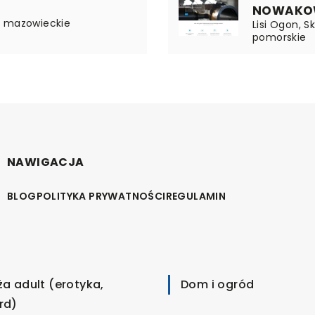
NOWAKO
| mazowieckie
Lisi Ogon, S
pomorskie
NAWIGACJA
BLOG
POLITYKA PRYWATNOŚCI
REGULAMIN
ża adult (erotyka,
Dom i ogród
rd)