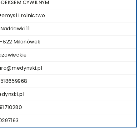
ODEKSEM CYWILNYM
zemysł i rolnictwo
. Naddawki 11
-822 Milanówek
zowieckie
uro@medynski.pl
518659968
dynski.pl
91710280
0297193