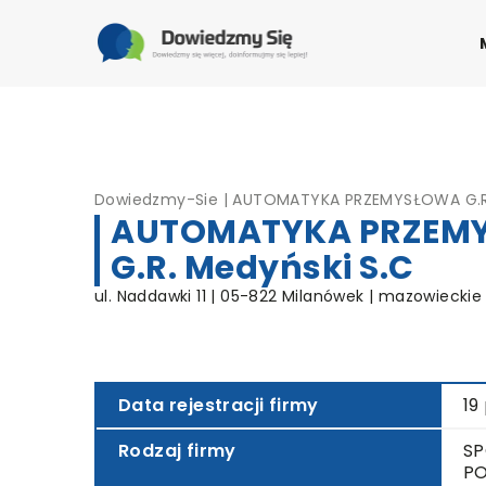
Dowiedzmy-Sie
|
AUTOMATYKA PRZEMYSŁOWA G.R.
AUTOMATYKA PRZEM
G.R. Medyński S.C
ul. Naddawki 11 | 05-822 Milanówek | mazowieckie
Data rejestracji firmy
19
Rodzaj firmy
SP
PO