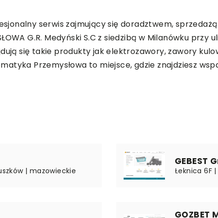
sjonalny serwis zajmujący się doradztwem, sprzedaż
A G.R. Medyński S.C z siedzibą w Milanówku przy ulic
jdują się takie produkty jak elektrozawory, zawory k
matyka Przemysłowa to miejsce, gdzie znajdziesz wsp
GEBEST G
ruszków | mazowieckie
Łeknica 6F 
GOZBET 