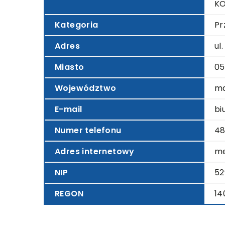
K
Kategoria
Pr
Adres
ul
Miasto
05
Województwo
ma
E-mail
bi
Numer telefonu
48
Adres internetowy
me
NIP
52
REGON
14