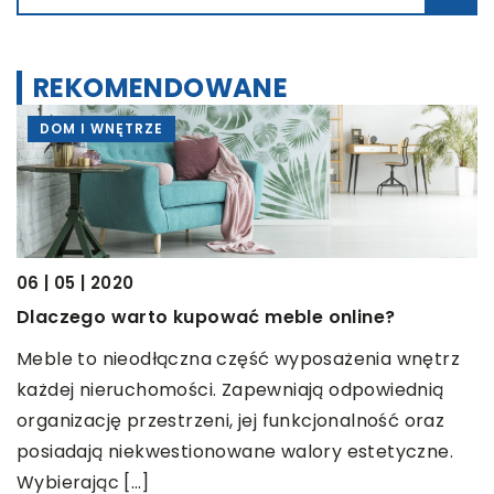
REKOMENDOWANE
DOM I WNĘTRZE
06 | 05 | 2020
Dlaczego warto kupować meble online?
Meble to nieodłączna część wyposażenia wnętrz
0
każdej nieruchomości. Zapewniają odpowiednią
Z
organizację przestrzeni, jej funkcjonalność oraz
Z
posiadają niekwestionowane walory estetyczne.
k
Wybierając […]