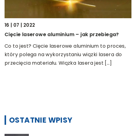
16 | 07 | 2022
Cięcie laserowe aluminium – jak przebiega?
12
Co to jest? Cięcie laserowe aluminium to proces,
P
który polega na wykorzystaniu wiązki lasera do
m
przecięcia materiału. Wiązka lasera jest […]
P
k
g
w
OSTATNIE WPISY