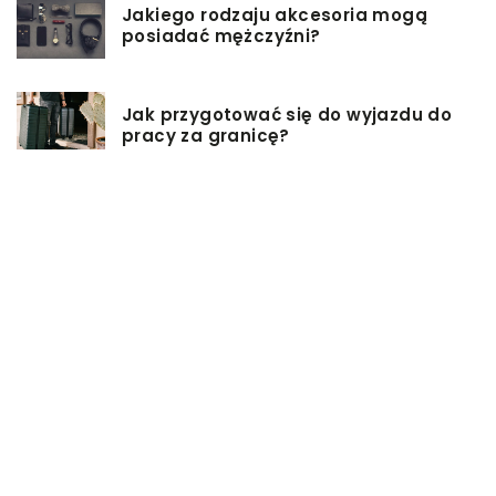
Jakiego rodzaju akcesoria mogą
posiadać mężczyźni?
Jak przygotować się do wyjazdu do
pracy za granicę?
Catering dietetyczny – jakie ma
zalety?
Biuro architektoniczne – czym się
zajmuję?
W jaki sposób możemy wydłużyć
włosy?