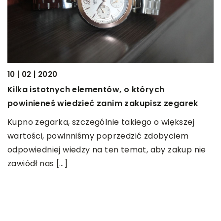
10 | 02 | 2020
13
Kilka istotnych elementów, o których
C
powinieneś wiedzieć zanim zakupisz zegarek
s
Kupno zegarka, szczególnie takiego o większej
D
wartości, powinniśmy poprzedzić zdobyciem
i
odpowiedniej wiedzy na ten temat, aby zakup nie
J
zawiódł nas […]