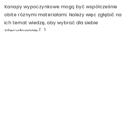
J
Kanapy wypoczynkowe mogą być współcześnie
u
obite różnymi materiałami. Należy więc zgłębić na
W
ich temat wiedzę, aby wybrać dla siebie
t
zdecydowanie […]
P
od
z
OSTATNIE WPISY
Jakiego rodzaju akcesoria mogą
posiadać mężczyźni?
Jak przygotować się do wyjazdu do