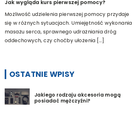
Jak wygląda kurs pierwszej pomocy?
N
r
Możliwość udzielenia pierwszej pomocy przydaje
się w różnych sytuacjach. Umiejętność wykonania
W
masażu serca, sprawnego udrażniania dróg
s
oddechowych, czy choćby ułożenia […]
d
P
OSTATNIE WPISY
Jakiego rodzaju akcesoria mogą
posiadać mężczyźni?
Jak przygotować się do wyjazdu do
pracy za granicę?