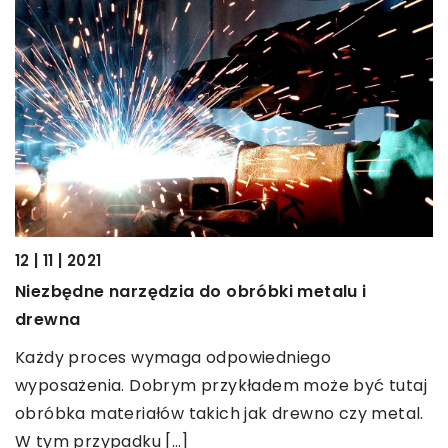
21 | 12 | 2
Czym się
Woda but
wody z kr
rodzajów
butelkow
 | 2021
ędne narzędzia do obróbki metalu i
na
 proces wymaga odpowiedniego
ażenia. Dobrym przykładem może być tutaj
ka materiałów takich jak drewno czy metal.
 przypadku […]