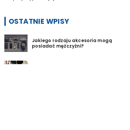
OSTATNIE WPISY
Jakiego rodzaju akcesoria mogą
posiadać mężczyźni?
Jak przygotować się do wyjazdu do
pracy za granicę?
Catering dietetyczny – jakie ma
zalety?
Biuro architektoniczne – czym się
zajmuję?