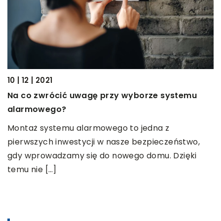
07
Z
10 | 12 | 2021
N
Na co zwrócić uwagę przy wyborze systemu
z
alarmowego?
n
Montaż systemu alarmowego to jedna z
pierwszych inwestycji w nasze bezpieczeństwo,
gdy wprowadzamy się do nowego domu. Dzięki
temu nie […]