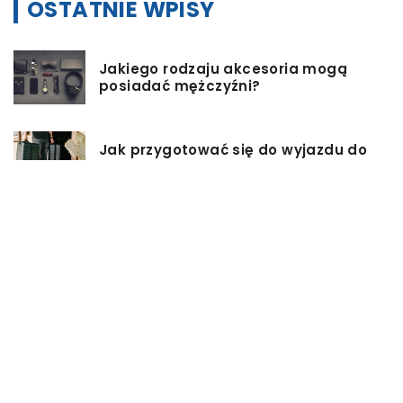
OSTATNIE WPISY
Jakiego rodzaju akcesoria mogą
posiadać mężczyźni?
Jak przygotować się do wyjazdu do
pracy za granicę?
Catering dietetyczny – jakie ma
zalety?
Biuro architektoniczne – czym się
zajmuję?
W jaki sposób możemy wydłużyć