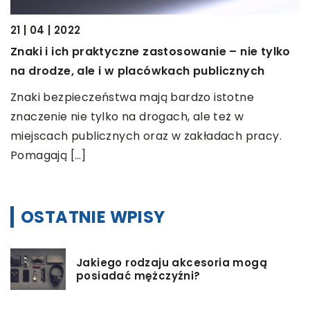
21 | 04 | 2022
Znaki i ich praktyczne zastosowanie – nie tylko
14
na drodze, ale i w placówkach publicznych
J
.
b
Znaki bezpieczeństwa mają bardzo istotne
znaczenie nie tylko na drogach, ale też w
N
miejscach publicznych oraz w zakładach pracy.
s
Pomagają […]
t
OSTATNIE WPISY
Jakiego rodzaju akcesoria mogą
posiadać mężczyźni?