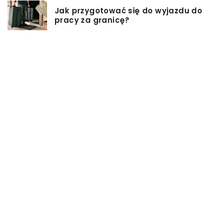
Jak przygotować się do wyjazdu do
pracy za granicę?
Catering dietetyczny – jakie ma
zalety?
Biuro architektoniczne – czym się
zajmuję?
W jaki sposób możemy wydłużyć
włosy?
Czy zakup zabawki erotycznej jest
dobrym pomysłem?