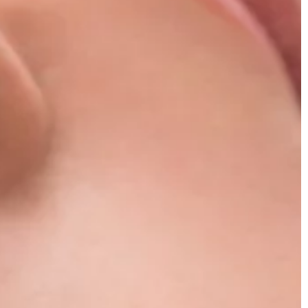
elektronicznych, które cechuje
niezwykła wytrzymałość i wiele
popularnych możliwości. Ponadto
zostały zaprojektowane w […]