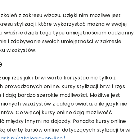
zkoleń z zakresu wizażu. Dzięki nim możliwe jest
kresu stylizacji, które wykorzystać można w swojej
o właśnie dzięki tego typu umiejętnościom codzienny
ie i zdobywanie swoich umiejętności w zakresie
ku wizażystów.
e
cji rzęs jak i brwi warto korzystać nie tylko z
 prowadzonych online. Kursy stylizacji brwi i rzęs
i dają bardzo szerokie możliwości. Możliwe jest
enionych wizażystów z całego świata, o ile język nie
ntów. Co więcej kursy online dają możliwość
ić między innymi na dojazdy. Ponadto kursy online
ką ofertę kursów online dotyczących stylizacji brwi
sash.pl/szkolenia-on-line/
.