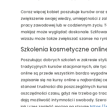
Coraz więcej kobiet poszukuje kursów oraz s
zwiększenie swojej wiedzy, umiejętności z za
pracy zawodowej lub w codziennym życiu. T
makijaż może wyglądać doskonale. Szlifowan
wizażu może także zwiększać szanse na ryn
Szkolenia kosmetyczne onlin
Poszukując dobrych szkoleń w zakresie styliza
tradycyjnych kursów stacjonarnych, ale tych
online są przede wszystkim bardzo wygodne 
zapisanie się na kursy online u najbardziej c
stanowi trudności dla poszczególnych kursa
oszczędności czasu, gdyż nie trzeba go trac
dają możliwość intymności i swobody. Szero
jak i rzęs znaleźć można na stronie
https://