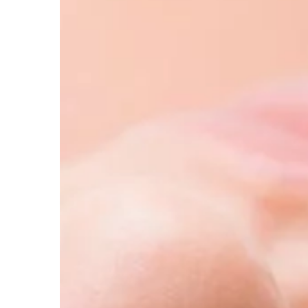
MOTO & TECH
16 | 04 | 2020
Wybór pierwszej kam
Kamera cyfrowa jest 
pomocą którego moż
filmy. To z kolei pozw
wspomnienia, takie ja