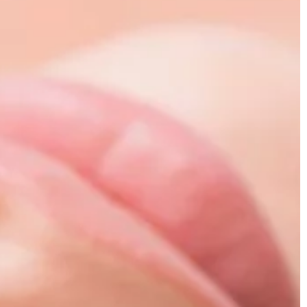
MOTO & TECH
25 | 02 | 2021
ery cyfrowej
Najpopularniejsze smartfony do
pracy w trudnych warunkach
urządzeniem, za
emy nagrywać
Obecnie na rynku istnieje wiele
oli uchwycić nasze
interesujących urządzeń
k wakacyjny […]