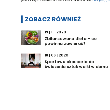
ZOBACZ RÓWNIEŻ
19 | 11 | 2020
Zbilansowana dieta – co
powinna zawierać?
18 | 06 | 2020
Sportowe akcesoria do
ćwiczenia sztuk walki w domu
24 | 06 | 2019
Z jakimi schorzeniami często
udajemy się do poradni?
DODAJ KOMENTARZ