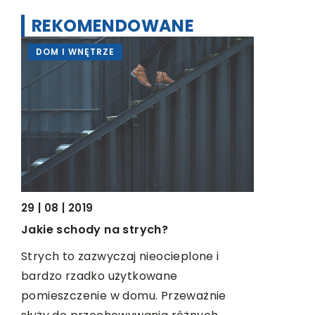
REKOMENDOWANE
DOM I WNĘTRZE
MOTO & 
16 | 04 | 2
29 | 08 | 2019
Wybór pie
Jakie schody na strych?
Kamera cy
Strych to zazwyczaj nieocieplone i
pomocą k
bardzo rzadko użytkowane
filmy. To 
pomieszczenie w domu. Przeważnie
wspomnieni