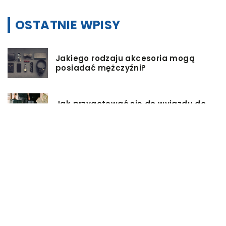
OSTATNIE WPISY
Jakiego rodzaju akcesoria mogą
posiadać mężczyźni?
Jak przygotować się do wyjazdu do
pracy za granicę?
Catering dietetyczny – jakie ma
zalety?
Biuro architektoniczne – czym się
zajmuję?