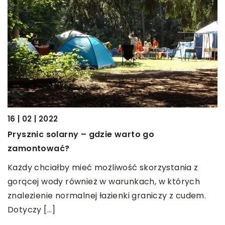
0
i
J
16 | 02 | 2022
p
Prysznic solarny – gdzie warto go
zamontować?
N
p
Każdy chciałby mieć możliwość skorzystania z
ny
k
gorącej wody również w warunkach, w których
b
znalezienie normalnej łazienki graniczy z cudem.
Dotyczy […]