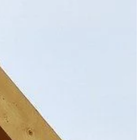
istotnych 
celu […]