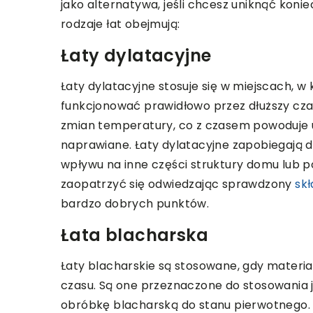
jako alternatywa, jeśli chcesz uniknąć kon
rodzaje łat obejmują:
Łaty dylatacyjne
Łaty dylatacyjne stosuje się w miejscach, w 
funkcjonować prawidłowo przez dłuższy czas
zmian temperatury, co z czasem powoduje us
naprawiane. Łaty dylatacyjne zapobiegają 
wpływu na inne części struktury domu lub p
zaopatrzyć się odwiedzając sprawdzony
sk
bardzo dobrych punktów.
Łata blacharska
Łaty blacharskie są stosowane, gdy materiał
czasu. Są one przeznaczone do stosowania 
obróbkę blacharską do stanu pierwotnego.