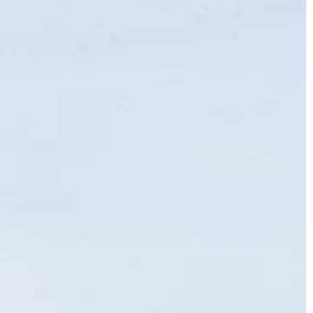
LAJFSTAJL
LAJFSTAJ
06 | 02 | 2023
27 | 07 | 20
Czy zakup zabawki erotycznej jest
Usługi PPO
dobrym pomysłem?
w ofertę?
ony
Jeśli myślałeś o zakupie zabawki
Współcześn
erotycznej dla siebie lub swojego
przedsiębio
partnera, być może zastanawiasz się,
zapewnić 
czy to dobry pomysł. Odpowiedź […]
optymalne