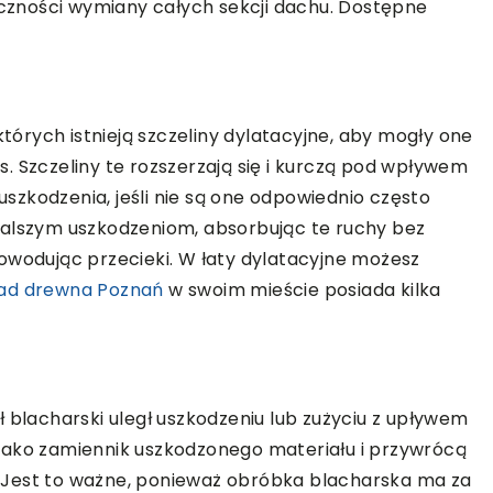
ieczności wymiany całych sekcji dachu. Dostępne
których istnieją szczeliny dylatacyjne, aby mogły one
. Szczeliny te rozszerzają się i kurczą pod wpływem
zkodzenia, jeśli nie są one odpowiednio często
dalszym uszkodzeniom, absorbując te ruchy bez
owodując przecieki. W łaty dylatacyjne możesz
ład drewna Poznań
w swoim mieście posiada kilka
 blacharski uległ uszkodzeniu lub zużyciu z upływem
jako zamiennik uszkodzonego materiału i przywrócą
 Jest to ważne, ponieważ obróbka blacharska ma za