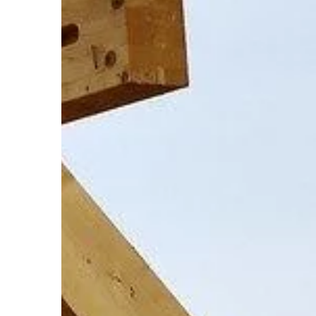
MOTO & TECH
10 | 01 | 2020
Czym wyróżnia się Playstation 4?
Na przestrzeni lat konsola od firmy S
zyskała miano najlepszej na świecie –
nie przez przypadek. Od momentu
wydania jej […]