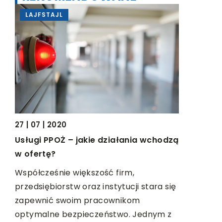
L
MOTO & TECH
20
10 | 01 | 2020
Ż – jakie działania wchodzą
Czym wyróżnia się Plays
Na przestrzeni lat konsol
ie większość firm,
zyskała miano najlepszej 
rstw oraz instytucji stara się
nie przez przypadek. O
swoim pracownikom
wydania jej […]
 bezpieczeństwo. Jednym z