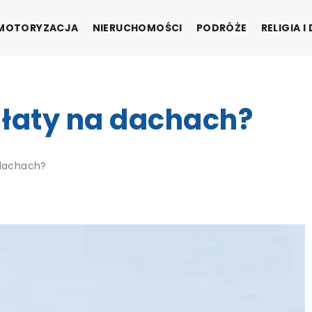
MOTORYZACJA
NIERUCHOMOŚCI
PODRÓŻE
RELIGIA 
e łaty na dachach?
 dachach?