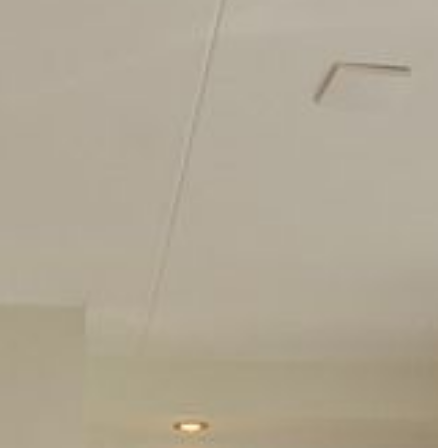
NIERUCHOMOŚCI I BUDOWNICTWO
17 | 11 | 2022
Kostka brukowa – jakie ma plusy?
Kostka brukowa to popularny wybór
r butów do
ścieżki ogrodowe i patia, ale można j
również wykorzystać jako element
zowych elementów
dekoracyjny w ogrodzie. […]
cji. Perfekcyjnie
j bowiem
rakteru,