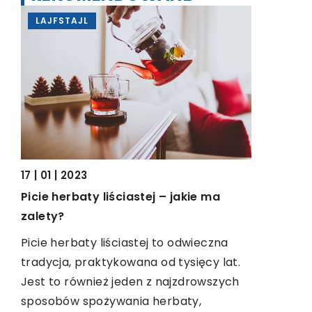
LAJFSTAJL
LAJFSTA
17 | 01 | 2023
29 | 07 | 2
 na
Picie herbaty liściastej – jakie ma
Jak dopa
ą
zalety?
reszty str
Picie herbaty liściastej to odwieczna
Buty to j
tradycja, praktykowana od tysięcy lat.
każdej dams
Jest to również jeden z najzdrowszych
dopasowan
sposobów spożywania herbaty,
niepowtar