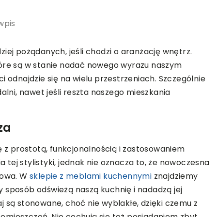
wpis
iej pożądanych, jeśli chodzi o aranżację wnętrz.
tóre są w stanie nadać nowego wyrazu naszym
i odnajdzie się na wielu przestrzeniach. Szczególnie
alni, nawet jeśli reszta naszego mieszkania
za
ę z prostotą, funkcjonalnością i zastosowaniem
a tej stylistyki, jednak nie oznacza to, że nowoczesna
onowa. W
sklepie z meblami kuchennymi
znajdziemy
 sposób odświeżą naszą kuchnię i nadadzą jej
j są stonowane, choć nie wyblakłe, dzięki czemu z
omieszczeń. Nie cechują się też posiadaniem zbyt