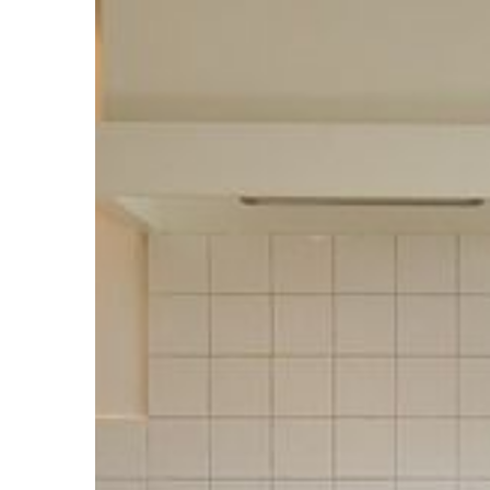
natomiast niewłaściw
skutecznie […]