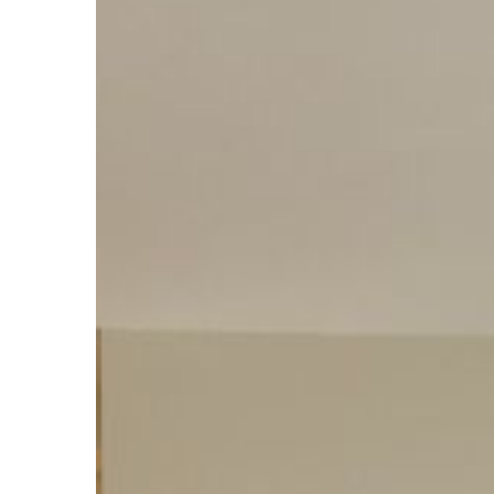
LAJFSTAJL
29 | 07 | 2020
Jak dopasować kolo
reszty stroju?
Buty to jeden z kluc
każdej damskiej styliza
dopasowane dodają je
niepowtarzalnego cha