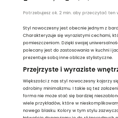
Potrzebujesz ok. 2 min. aby przeczytać ten 
Styl nowoczesny jest obecnie jednym z bardz
Charakteryzuje się wyrazistymi cechami, k
pomieszczeniom. Dzięki swojej uniwersalnośc
polecany jest do zastosowania w kuchni i jad
prezentuje sobą inne oblicze stylistyczne.
Przejrzyste i wyraziste wnętr
Większości z nas styl nowoczesny kojarzy si
odrobiny minimalizmu. I takie są też założeni
forma nie może stać się bardziej nieszabl
wiele przykładów, które w nieskomplikowany
nowego blasku. Kolory w tym stylu zazwycza
łatwością dopasujemy je do różnorodnych p