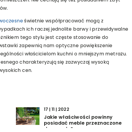
ków.
woczesne
świetnie współpracować mogą z
wypadkach ich raczej jednolite barwy i przewidywalne
nikiem tego stylu jest częste stosowanie do
zy wstawki zapewnią nam optyczne powiększenie
czególności właścicielom kuchni o mniejszym metrażu.
czesnego charakteryzują się zazwyczaj wysoką
 wysokich cen.
17 | 11 | 2022
Jakie właściwości powinny
posiadać meble przeznaczone
do ogrodu?