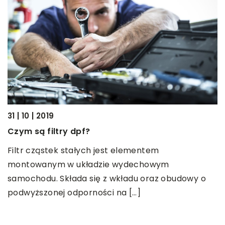
31 | 10 | 2019
2
Czym są filtry dpf?
J
Filtr cząstek stałych jest elementem
S
montowanym w układzie wydechowym
n
samochodu. Składa się z wkładu oraz obudowy o
s
podwyższonej odporności na […]
m