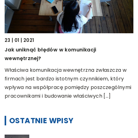
23 | 01 | 2021
13
e
Jak uniknąć błędów w komunikacji
J
wewnętrznej?
W
Właściwa komunikacja wewnętrzna zwłaszcza w
p
firmach jest bardzo istotnym czynnikiem, który
b
wpływa na współpracę pomiędzy poszczególnymi
pracownikami i budowanie właściwych […]
OSTATNIE WPISY