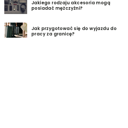
Jakiego rodzaju akcesoria mogą
posiadać mężczyźni?
Jak przygotować się do wyjazdu do
pracy za granicę?
Catering dietetyczny – jakie ma
zalety?
Biuro architektoniczne – czym się
zajmuję?
W jaki sposób możemy wydłużyć
włosy?