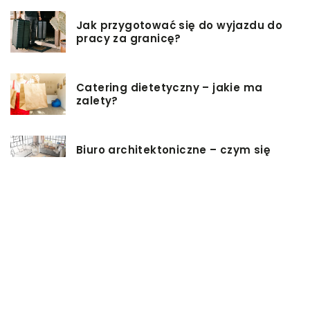
Jak przygotować się do wyjazdu do
pracy za granicę?
Catering dietetyczny – jakie ma
zalety?
Biuro architektoniczne – czym się
zajmuję?
W jaki sposób możemy wydłużyć
włosy?
Czy zakup zabawki erotycznej jest
dobrym pomysłem?