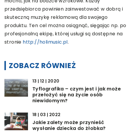
mocno, jak na bodźce wzrokowe. Każdy
przedsiębiorca powinien zainwestować w dobrą i
skuteczną muzykę reklamową dla swojego
produktu. Ten cel można osiągnąć, sięgając np. po
profesjonalną ekipę, której usługi są dostępne na
stronie
http://holimusic.pl
.
ZOBACZ RÓWNIEŻ
13 | 12 | 2020
Tyflografika – czym jest i jak może
przełożyć się na życie osób
niewidomym?
18 | 03 | 2022
Jakie zalety może przynieść
wysłanie dziecka do żłobka?