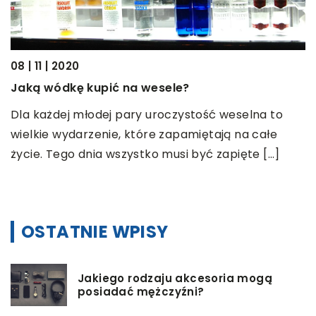
18
08 | 11 | 2020
J
Jaką wódkę kupić na wesele?
W
Dla każdej młodej pary uroczystość weselna to
s
wielkie wydarzenie, które zapamiętają na całe
z
życie. Tego dnia wszystko musi być zapięte […]
OSTATNIE WPISY
Jakiego rodzaju akcesoria mogą
posiadać mężczyźni?