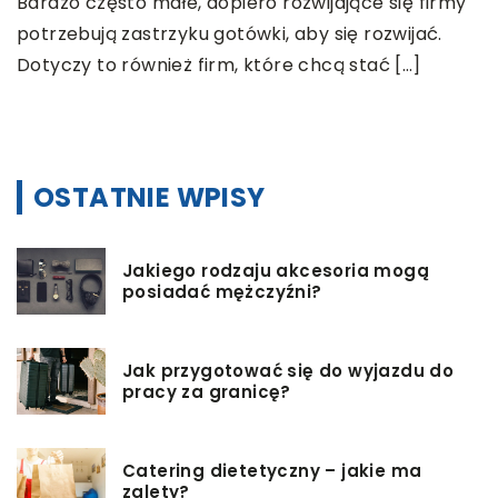
Bardzo często małe, dopiero rozwijające się firmy
B
potrzebują zastrzyku gotówki, aby się rozwijać.
p
Dotyczy to również firm, które chcą stać […]
I
d
OSTATNIE WPISY
Jakiego rodzaju akcesoria mogą
posiadać mężczyźni?
Jak przygotować się do wyjazdu do
pracy za granicę?
Catering dietetyczny – jakie ma
zalety?