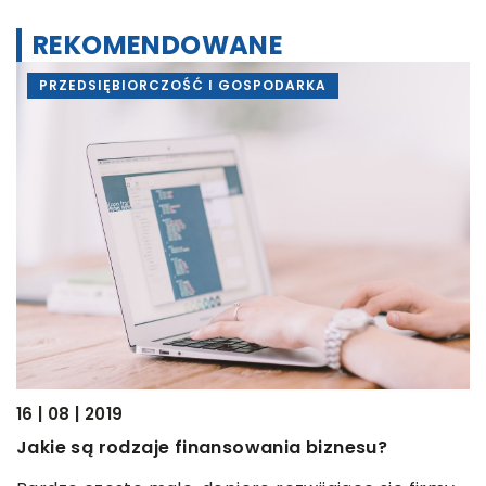
REKOMENDOWANE
PRZEDSIĘBIORCZOŚĆ I GOSPODARKA
12
16 | 08 | 2019
M
Jakie są rodzaje finansowania biznesu?
z