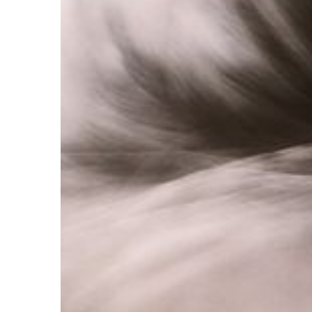
SPORT - REKREACJA -
19 | 05 | 2022
Czym jest kitesurfing 
do tego potrzebny?
Kitesurfing to jeden z 
rozwijających się spo
świecie. Wymaga dobre
fizycznej, ale także duż