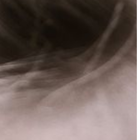
 TURYSTYKA
DOM I WNĘTRZE
08 | 11 | 2019
Jak dbać o środowisko, ogrzewaj
dom?
i jaki sprzęt jest
Dobro środowiska naturalnego jest 
wielkim interesie każdego z nas. W
najszybciej
końcu my sami, a zwłaszcza nasze
rtów wodnych na
dzieci i wnuki, […]
j kondycji
o praktyki i […]