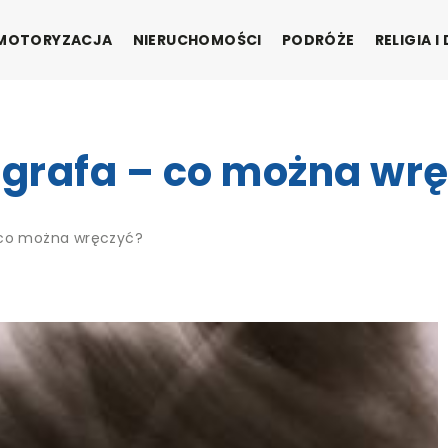
MOTORYZACJA
NIERUCHOMOŚCI
PODRÓŻE
RELIGIA 
tografa – co można wr
– co można wręczyć?