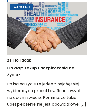
LAJFSTAJL
SPORT -
ąc
25 | 10 | 2020
19 | 05 | 20
Co daje zakup ubezpieczenia na
Czym jest 
życie?
do tego p
w
Polisa na życie to jeden z najchętniej
Kitesurfing
wybieranych produktów finansowych
rozwijają
na całym świecie. Pomimo, że takie
świecie. 
ubezpieczenie nie jest obowiązkowe, […]
fizycznej, 