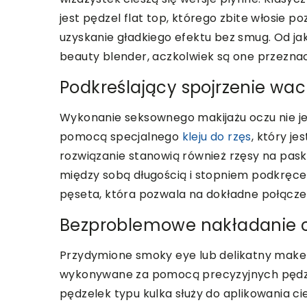
jest pędzel flat top, którego zbite włosie p
uzyskanie gładkiego efektu bez smug. Od ja
beauty blender, aczkolwiek są one przezna
Podkreślający spojrzenie wac
Wykonanie seksownego makijażu oczu nie jest
pomocą specjalnego
kleju do rzęs
, który j
rozwiązanie stanowią również rzęsy na pasku
między sobą długością i stopniem podkręcen
pęseta, która pozwala na dokładne połącze
Bezproblemowe nakładanie c
Przydymione smoky eye lub delikatny mak
wykonywane za pomocą precyzyjnych pędzli
pędzelek typu kulka służy do aplikowania c