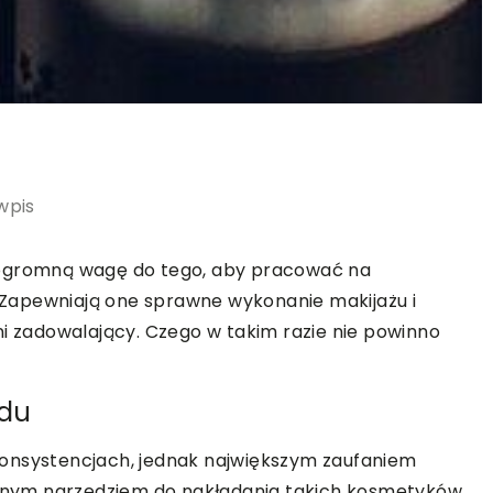
wpis
 ogromną wagę do tego, aby pracować na
Zapewniają one sprawne wykonanie makijażu i
ni zadowalający. Czego w takim razie nie powinno
adu
onsystencjach, jednak największym zaufaniem
ycznym narzędziem do nakładania takich kosmetyków