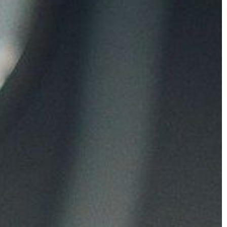
 TURYSTYKA
LAJFSTAJL
22 | 04 | 2021
ci szczawy
Jak czuć się pięknie w swoim ciele
eczniczych to
Nienaganny, piękny wygląd to
odczas każdego
prawdziwa kwintesencja kobiecości,
i uzdrowiskowej.
niezależnie od wieku i preferowaneg
eć świadomość, jak
stylu. Jednym z najważniejszych
atrybutów damskiej urody są […]