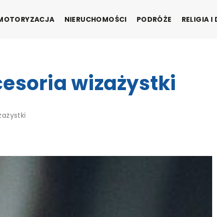
MOTORYZACJA
NIERUCHOMOŚCI
PODRÓŻE
RELIGIA 
soria wizażystki
ażystki