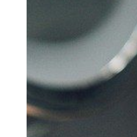
SPORT - REKREACJA -
15 | 01 | 2020
Lecznicze właściwoś
Wizyta w pijalni wód l
obowiązkowy punkt p
pobytu w miejscowośc
Nieliczni zdają się mi
[…]