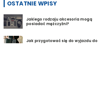
OSTATNIE WPISY
Jakiego rodzaju akcesoria mogą
posiadać mężczyźni?
Jak przygotować się do wyjazdu do
pracy za granicę?
Catering dietetyczny – jakie ma
zalety?
Biuro architektoniczne – czym się
zajmuję?
W jaki sposób możemy wydłużyć