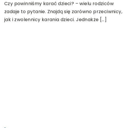
Czy powinniśmy karać dzieci? – wielu rodziców
zadaje to pytanie. Znajdą się zarówno przeciwnicy,
jak i zwolennicy karania dzieci. Jednakże […]
22
C
P
m
c
t