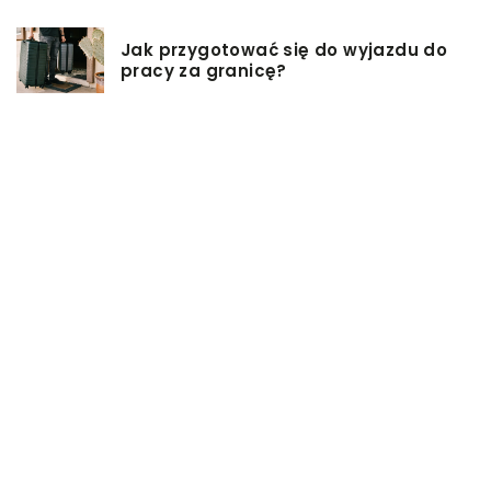
Jak przygotować się do wyjazdu do
pracy za granicę?
Catering dietetyczny – jakie ma
zalety?
Biuro architektoniczne – czym się
zajmuję?
W jaki sposób możemy wydłużyć
włosy?
Czy zakup zabawki erotycznej jest
dobrym pomysłem?