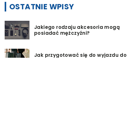
OSTATNIE WPISY
Jakiego rodzaju akcesoria mogą
posiadać mężczyźni?
Jak przygotować się do wyjazdu do
pracy za granicę?
Catering dietetyczny – jakie ma
zalety?
Biuro architektoniczne – czym się
zajmuję?
W jaki sposób możemy wydłużyć