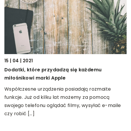
15 | 04 | 2021
20
Dodatki, które przydadzą się każdemu
J
miłośnikowi marki Apple
s
Współczesne urządzenia posiadają rozmaite
P
funkcje. Już od kilku lat możemy za pomocą
 z
w
swojego telefonu oglądać filmy, wysyłać e-maile
p
czy robić […]
d