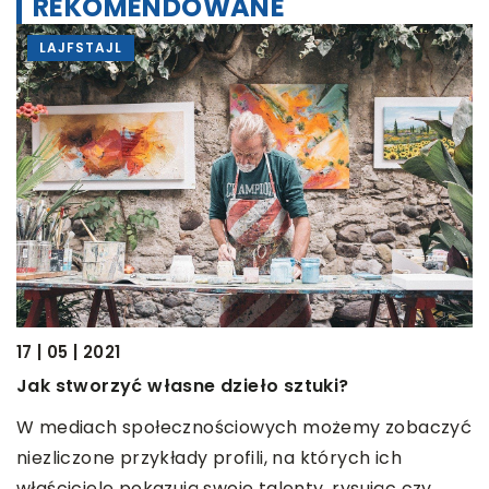
REKOMENDOWANE
LAJFSTAJL
MOT
| 05 | 2021
20 | 07
k stworzyć własne dzieło sztuki?
Tunin
wprow
mediach społecznościowych możemy zobaczyć
zliczone przykłady profili, na których ich
Nasze 
ściciele pokazują swoje talenty, rysując czy
tego p