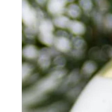
System dyszowy to rod
zraszającej, która wyk
do rozpylania wody. P
wykonaną z metalu lu