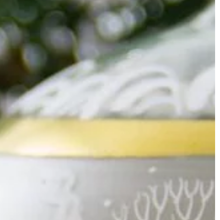
[…]
zaj głowicy
orzystuje ciśnienie
osiada on dyszę
b tworzywa […]