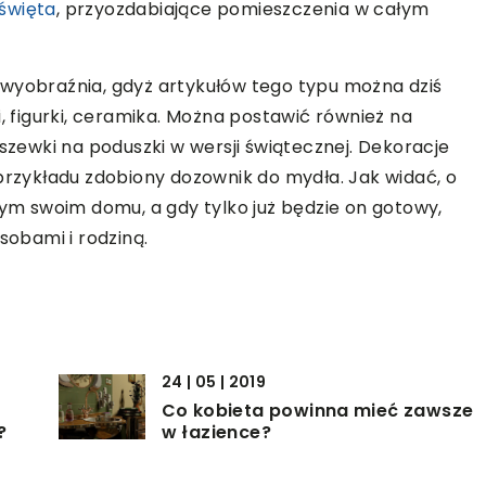
święta
, przyozdabiające pomieszczenia w całym
 wyobraźnia, gdyż artykułów tego typu można dziś
i, figurki, ceramika. Można postawić również na
oszewki na poduszki w wersji świątecznej. Dekoracje
la przykładu zdobiony dozownik do mydła. Jak widać, o
m swoim domu, a gdy tylko już będzie on gotowy,
sobami i rodziną.
24 | 05 | 2019
Co kobieta powinna mieć zawsze
?
w łazience?
07 | 02 | 2021