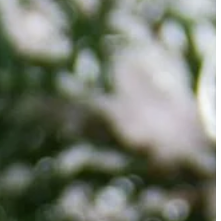
LAJFSTAJL
23 | 11 | 2018
Sposoby dotarcia do nowych klie
W dzisiejszych czasach każda firma
poszukuje nowych sposobów dotarc
sz? Wyjaśnienie
do klientów. Era tylko i wyłącznie
billboardów, czy stoisk sklepowych j