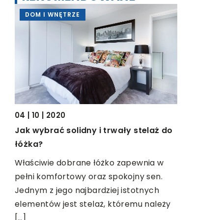
DOM I WNĘTRZE
MOTO & 
04 | 10 | 2020
Jak wybrać solidny i trwały stelaż do
łóżka?
ntów
Właściwie dobrane łóżko zapewnia w
05 | 09 | 2
pełni komfortowy oraz spokojny sen.
ia
Co to jes
Jednym z jego najbardziej istotnych
terminu
elementów jest stelaż, któremu należy
uż
[…]