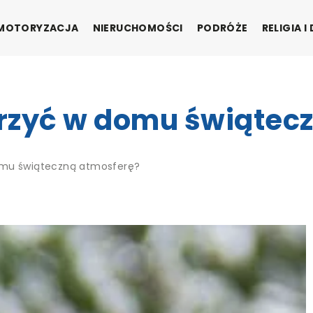
MOTORYZACJA
NIERUCHOMOŚCI
PODRÓŻE
RELIGIA 
rzyć w domu świątec
omu świąteczną atmosferę?