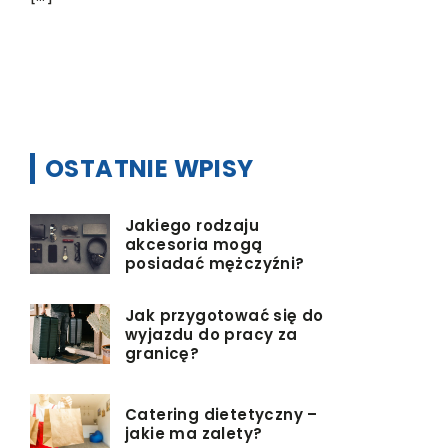
System dy
zraszające
do rozpyla
wykonaną 
OSTATNIE WPISY
Jakiego rodzaju
akcesoria mogą
posiadać mężczyźni?
Jak przygotować się do
wyjazdu do pracy za
granicę?
Catering dietetyczny –
jakie ma zalety?