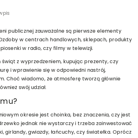
wpis
zeni publicznej zauważalne są pierwsze elementy
Ozdoby w centrach handlowych, sklepach, produkty
osenki w radio, czy filmy w telewizji.
h świąt z wyprzedzeniem, kupując prezenty, czy
rę i wprawienie się w odpowiedni nastrój,
om. Choć wiadomo, że atmosferę tworzą głównie
ównież swój udział.
domu?
owym okresie jest choinka, bez znaczenia, czy jest
drzewko jednak nie wystarczy i trzeba zainwestować
i, girlandy, gwiazdy, łańcuchy, czy światełka. Oprócz