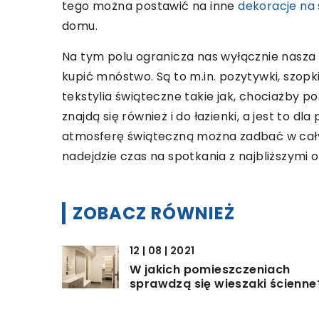
tego można postawić na inne
dekoracje na 
domu.
Na tym polu ogranicza nas wyłącznie nasza
kupić mnóstwo. Są to m.in. pozytywki, szopk
tekstylia świąteczne takie jak, chociażby p
znajdą się również i do łazienki, a jest to d
atmosferę świąteczną można zadbać w cały
nadejdzie czas na spotkania z najbliższymi o
ZOBACZ RÓWNIEŻ
12 | 08 | 2021
W jakich pomieszczeniach
sprawdzą się wieszaki ścienne
08 | 11 | 2019