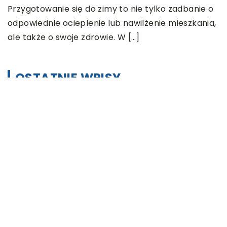
Przygotowanie się do zimy to nie tylko zadbanie o
odpowiednie ocieplenie lub nawilżenie mieszkania,
ale także o swoje zdrowie. W […]
OSTATNIE WPISY
Jakiego rodzaju akcesoria mogą
posiadać mężczyźni?
Jak przygotować się do wyjazdu do
pracy za granicę?
Catering dietetyczny – jakie ma
zalety?