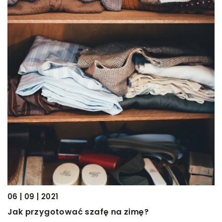
t
30
F
T
z
k
[
06 | 09 | 2021
Jak przygotować szafę na zimę?