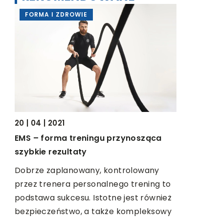
FORMA I ZDROWIE
LAJFSTA
?
14 | 04 | 20
20 | 04 | 2021
Sposoby n
EMS – forma treningu przynosząca
ię
szybkie rezultaty
dą,
Piękne i z
oprawa ocz
Dobrze zaplanowany, kontrolowany
nawet najb
przez trenera personalnego trening to
makijaż wy
podstawa sukcesu. Istotne jest również
bezpieczeństwo, a także kompleksowy