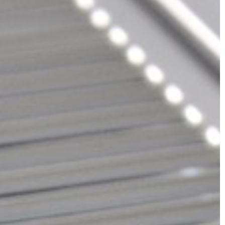
LAJFSTAJL
20 | 01 | 2019
Co nosić, by wyróżnić się w tłumie
długie rzęsy
Świat biegnie do przodu i wszystko s
zmienia. Podobnie jest również z mo
 to najlepsza
pewne rzeczy bardzo szybko
 co sprawia, że
przychodzą, a niejednokrotnie […]
zajny i prosty