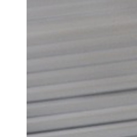
LAJFSTAJL
14 | 04 | 2021
Sposoby na piękne i 
Piękne i zadbane rzęsy
oprawa oczu oraz coś,
nawet najbardziej zwyc
makijaż wygląda […]