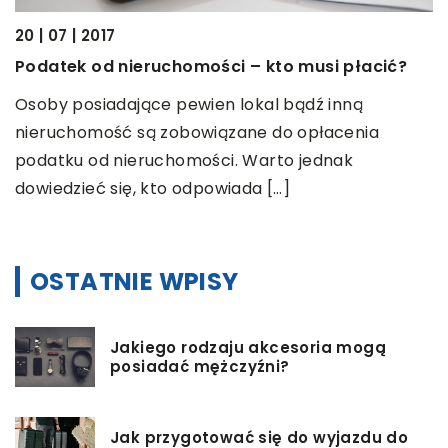
20 | 07 | 2017
Podatek od nieruchomości – kto musi płacić?
26
P
Osoby posiadające pewien lokal bądź inną
ć?
nieruchomość są zobowiązane do opłacenia
Z
podatku od nieruchomości. Warto jednak
k
wy
dowiedzieć się, kto odpowiada […]
Z
OSTATNIE WPISY
Jakiego rodzaju akcesoria mogą
posiadać mężczyźni?
Jak przygotować się do wyjazdu do