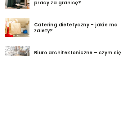
pracy za granicę?
Catering dietetyczny – jakie ma
zalety?
Biuro architektoniczne – czym się
zajmuję?
W jaki sposób możemy wydłużyć
włosy?
Czy zakup zabawki erotycznej jest
dobrym pomysłem?