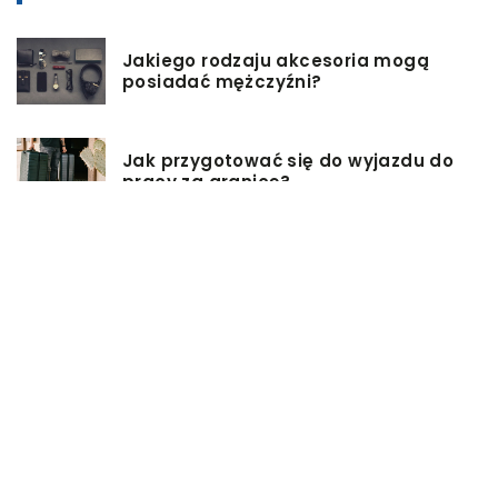
Jakiego rodzaju akcesoria mogą
posiadać mężczyźni?
Jak przygotować się do wyjazdu do
pracy za granicę?
Catering dietetyczny – jakie ma
zalety?
Biuro architektoniczne – czym się
zajmuję?
W jaki sposób możemy wydłużyć
włosy?