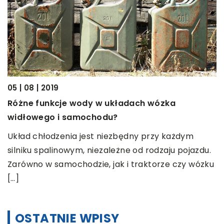
25
05 | 08 | 2019
J
Różne funkcje wody w układach wózka
e
a
widłowego i samochodu?
W
Układ chłodzenia jest niezbędny przy każdym
gą
n
silniku spalinowym, niezależne od rodzaju pojazdu.
n
Zarówno w samochodzie, jak i traktorze czy wózku
[…]
OSTATNIE WPISY