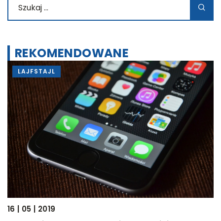
REKOMENDOWANE
LAJFSTAJL
L
16 | 05 | 2019
29 | 