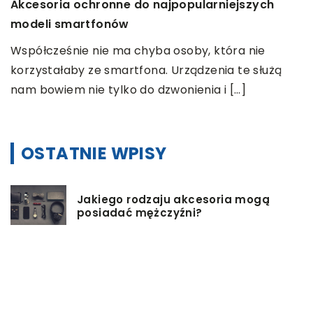
Akcesoria ochronne do najpopularniejszych
Naj
modeli smartfonów
Jesi
Współcześnie nie ma chyba osoby, która nie
odgr
korzystałaby ze smartfona. Urządzenia te służą
pod
nam bowiem nie tylko do dzwonienia i […]
OSTATNIE WPISY
Jakiego rodzaju akcesoria mogą
posiadać mężczyźni?
Jak przygotować się do wyjazdu do
pracy za granicę?