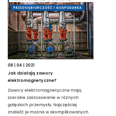
PRZEDSIĘBIORCZOŚĆ I GOSPODARKA
LAJFSTA
08 | 04 | 2021
22 | 09 | 2
Jak działają zawory
System lo
elektromagnetyczne?
budowanie
to
a kliente
Zawory elektromagnetyczne mają
szerokie zastosowanie w różnych
Program l
gałęziach przemysłu. Najczęściej
sposób na
]
znaleźć je można w skomplikowanych
klientem 