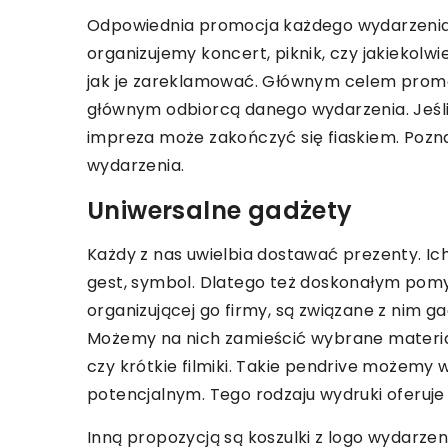
Odpowiednia promocja każdego wydarzenia t
LAJFSTAJL
organizujemy koncert, piknik, czy jakiekolw
jak je zareklamować. Głównym celem promoc
głównym odbiorcą danego wydarzenia. Jeśli 
impreza może zakończyć się fiaskiem. Po
wydarzenia.
Uniwersalne gadżety
22 | 09 | 2020
Każdy z nas uwielbia dostawać prezenty. Ich
System lojalnościow
gest, symbol. Dlatego też doskonałym pomy
budowanie relacji m
organizującej go firmy, są związane z nim 
a klientem
Możemy na nich zamieścić wybrane materiały
czy krótkie filmiki. Takie pendrive możemy 
Program lojalnościowy
potencjalnym. Tego rodzaju wydruki oferuje
sposób na budowanie 
klientem a sklepem i
Inną propozycją są koszulki z logo wydarzeni