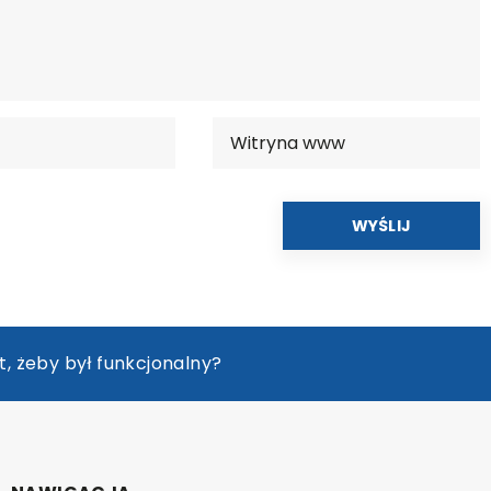
 pokoju dziecięcego
, żeby był funkcjonalny?
ng na zużycie akumulatora