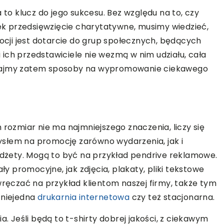
o klucz do jego sukcesu. Bez względu na to, czy
DOM I WNĘTRZE
iek przedsięwzięcie charytatywne, musimy wiedzieć,
ji jest dotarcie do grup społecznych, będących
ich przedstawiciele nie wezmą w nim udziału, cała
znajmy zatem sposoby na wypromowanie ciekawego
13 | 03 | 2020
Jak nadać wnętrzom industrialny
 rozmiar nie ma najmniejszego znaczenia, liczy się
styl?
y – sposób na
słem na promocję zarówno wydarzenia, jak i
iędzy sprzedawcą
gadżety. Mogą to być na przykład pendrive reklamowe.
Najmodniejsze wnętrza tego sezonu 
 promocyjne, jak zdjęcia, plakaty, pliki tekstowe
bez wątpienia te inspirowane
wręczać na przykład klientom naszej firmy, także tym
industrialnym stylem. Obok
 to doskonały
 niejedna
drukarnia internetowa
czy też stacjonarna.
skandynawskiego, jest to jeden z
więzi pomiędzy
najchętniej obieranych kierunków […
nternetowym.
a. Jeśli będą to t-shirty dobrej jakości, z ciekawym