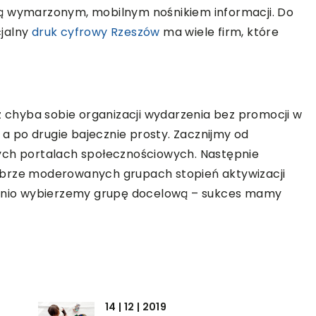
 rabatu na
dą wymarzonym, mobilnym nośnikiem informacji. Do
cjalny
druk cyfrowy Rzeszów
ma wiele firm, które
uż chyba sobie organizacji wydarzenia bez promocji w
, a po drugie bajecznie prosty. Zacznijmy od
ych portalach społecznościowych. Następnie
obrze moderowanych grupach stopień aktywizacji
iednio wybierzemy grupę docelową – sukces mamy
14 | 12 | 2019