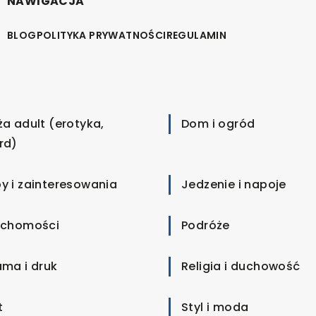
NAWIGACJA
BLOG
POLITYKA PRYWATNOŚCI
REGULAMIN
ża adult (erotyka,
Dom i ogród
rd)
y i zainteresowania
Jedzenie i napoje
uchomości
Podróże
ama i druk
Religia i duchowość
t
Styl i moda