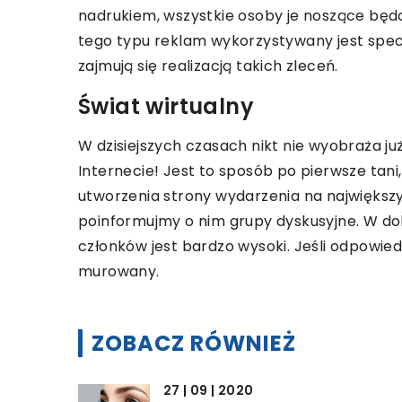
Możliwość otrzymania
nadrukiem, wszystkie osoby je noszące bę
kolejne zakupy to […]
tego typu reklam wykorzystywany jest spe
zajmują się realizacją takich zleceń.
Świat wirtualny
W dzisiejszych czasach nikt nie wyobraża j
Internecie! Jest to sposób po pierwsze tani
utworzenia strony wydarzenia na największ
poinformujmy o nim grupy dyskusyjne. W d
członków jest bardzo wysoki. Jeśli odpow
murowany.
ZOBACZ RÓWNIEŻ
27 | 09 | 2020