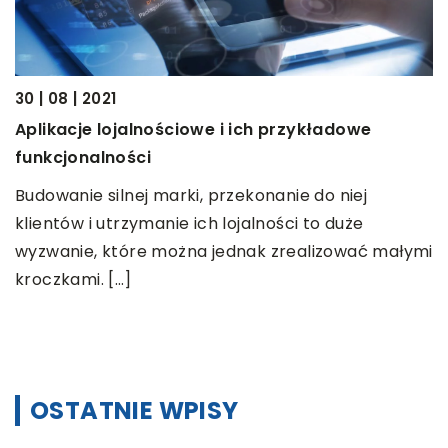
30 | 08 | 2021
Aplikacje lojalnościowe i ich przykładowe
funkcjonalności
,
11
Budowanie silnej marki, przekonanie do niej
N
klientów i utrzymanie ich lojalności to duże
z
wyzwanie, które można jednak zrealizować małymi
B
kroczkami. […]
l
a
OSTATNIE WPISY