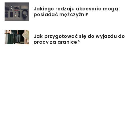
Jakiego rodzaju akcesoria mogą
posiadać mężczyźni?
Jak przygotować się do wyjazdu do
pracy za granicę?
Catering dietetyczny – jakie ma
zalety?
Biuro architektoniczne – czym się
zajmuję?
W jaki sposób możemy wydłużyć
włosy?