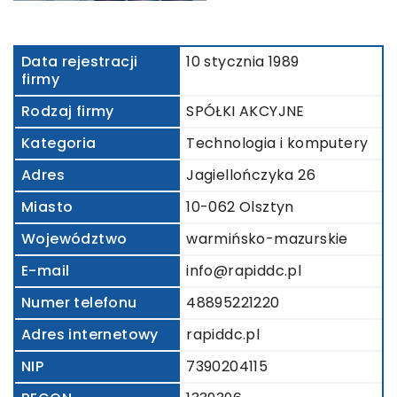
Data rejestracji
10 stycznia 1989
firmy
Rodzaj firmy
SPÓŁKI AKCYJNE
Kategoria
Technologia i komputery
Adres
Jagiellończyka 26
Miasto
10-062 Olsztyn
Województwo
warmińsko-mazurskie
E-mail
info@rapiddc.pl
Numer telefonu
48895221220
Adres internetowy
rapiddc.pl
NIP
7390204115