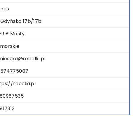
znes
. Gdyńska 17b/17b
-198 Mosty
morskie
nieszka@rebelki.pl
8574775007
tps://rebelki.pl
80987535
1817313