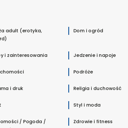
ża adult (erotyka,
Dom i ogród
rd)
y i zainteresowania
Jedzenie i napoje
uchomości
Podróże
ama i druk
Religia i duchowość
t
Styl i moda
omości / Pogoda /
Zdrowie i fitness