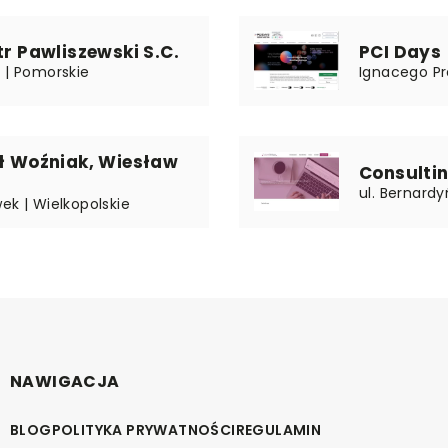
tr Pawliszewski S.C.
PCI Days
 | Pomorskie
Ignacego Pr
eł Woźniak, Wiesław
Consultin
ul. Bernard
ek | Wielkopolskie
NAWIGACJA
BLOG
POLITYKA PRYWATNOŚCI
REGULAMIN