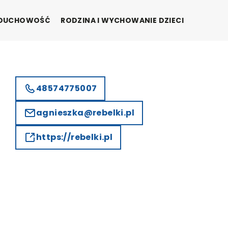
I DUCHOWOŚĆ
RODZINA I WYCHOWANIE DZIECI
48574775007
agnieszka@rebelki.pl
https://rebelki.pl