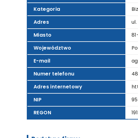
Kategoria
Bi
Adres
ul
Miasto
81
Województwo
Po
E-mail
ag
Numer telefonu
4
Adres internetowy
ht
NIP
95
REGON
19