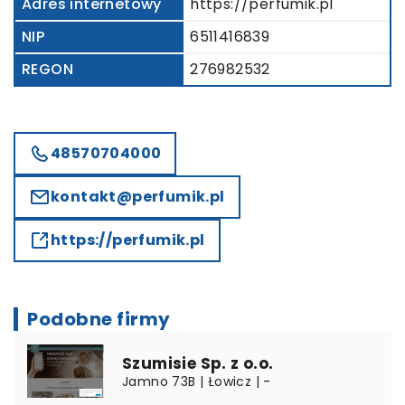
Adres internetowy
https://perfumik.pl
NIP
6511416839
REGON
276982532
48570704000
kontakt@perfumik.pl
https://perfumik.pl
Podobne firmy
Szumisie Sp. z o.o.
Jamno 73B | Łowicz | -