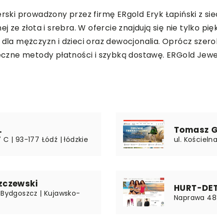
rski prowadzony przez firmę ERgold Eryk Łapiński z sied
j ze złota i srebra. W ofercie znajdują się nie tylko pię
e dla mężczyzn i dzieci oraz dewocjonalia. Oprócz sze
zne metody płatności i szybką dostawę. ERGold Jewell
.
Tomasz G
C | 93-177 Łódź | łódzkie
ul. Kościelna
zczewski
HURT-DETA
 Bydgoszcz | Kujawsko-
Naprawa 48 