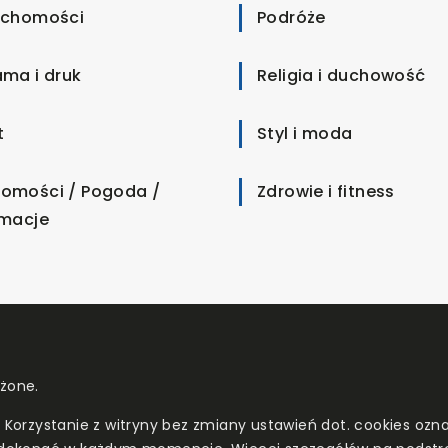
uchomości
Podróże
ama i druk
Religia i duchowość
t
Styl i moda
omości / Pogoda /
Zdrowie i fitness
rmacje
eżone.
. Korzystanie z witryny bez zmiany ustawień dot. cookies o