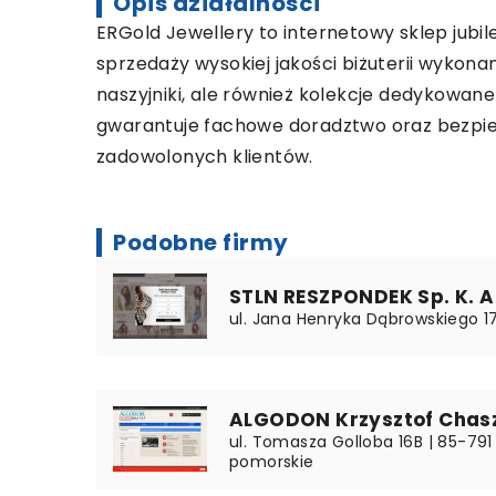
Opis działalności
ERGold Jewellery to internetowy sklep jubile
sprzedaży wysokiej jakości biżuterii wykonane
naszyjniki, ale również kolekcje dedykowan
gwarantuje fachowe doradztwo oraz bezpiec
zadowolonych klientów.
Podobne firmy
STLN RESZPONDEK Sp. K. A
ul. Jana Henryka Dąbrowskiego 17 
ALGODON Krzysztof Chas
ul. Tomasza Golloba 16B | 85-791
pomorskie