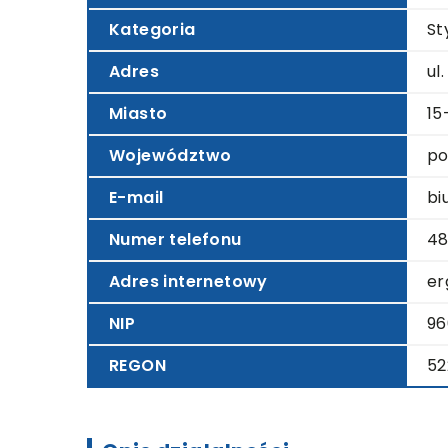
Kategoria
St
Adres
ul
Miasto
15
Województwo
po
E-mail
bi
Numer telefonu
48
Adres internetowy
er
NIP
96
REGON
52