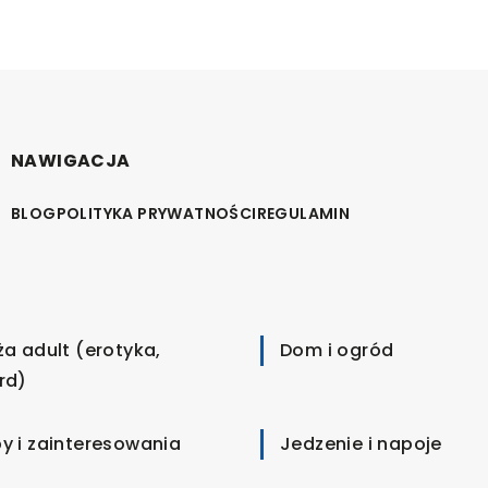
NAWIGACJA
BLOG
POLITYKA PRYWATNOŚCI
REGULAMIN
ża adult (erotyka,
Dom i ogród
rd)
y i zainteresowania
Jedzenie i napoje