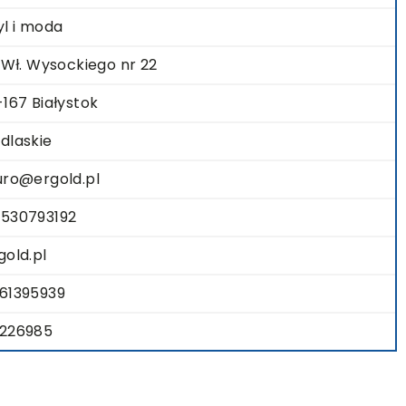
yl i moda
. Wł. Wysockiego nr 22
-167 Białystok
dlaskie
uro@ergold.pl
530793192
gold.pl
61395939
226985