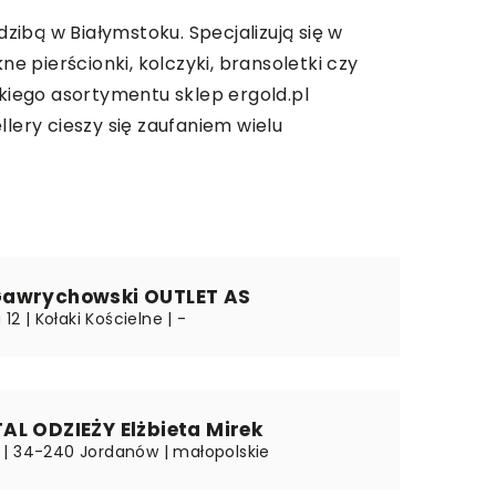
zibą w Białymstoku. Specjalizują się w
kne pierścionki, kolczyki, bransoletki czy
rokiego asortymentu sklep
ergold.pl
ery cieszy się zaufaniem wielu
awrychowski OUTLET AS
 12 | Kołaki Kościelne | -
L ODZIEŻY Elżbieta Mirek
| 34-240 Jordanów | małopolskie