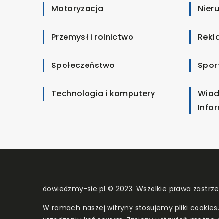
Motoryzacja
Nier
Przemysł i rolnictwo
Rekl
Społeczeństwo
Spor
Technologia i komputery
Wiad
Info
dowiedzmy-sie.pl © 2023. Wszelkie prawa zastrz
W ramach naszej witryny stosujemy pliki cookies