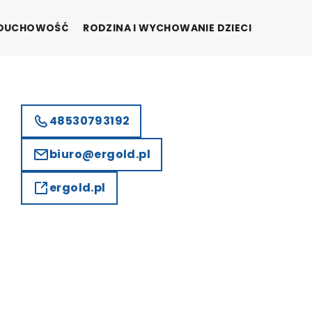
I DUCHOWOŚĆ
RODZINA I WYCHOWANIE DZIECI
48530793192
biuro@ergold.pl
ergold.pl