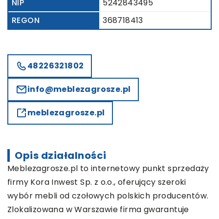
NIP
5242843495
REGON
368718413
48226321802
info@meblezagrosze.pl
meblezagrosze.pl
Opis działalności
Meblezagrosze
.pl to internetowy punkt sprzedaży
firmy Kora Inwest Sp. z o.o., oferujący szeroki
wybór mebli od czołowych polskich producentów.
Zlokalizowana w Warszawie firma gwarantuje