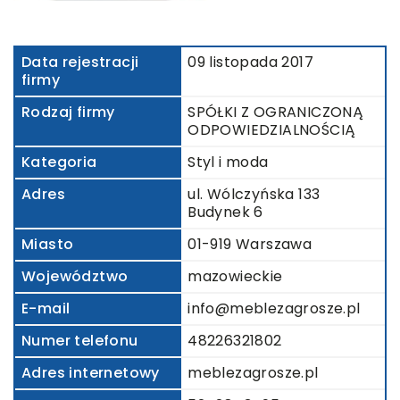
Data rejestracji
09 listopada 2017
firmy
Rodzaj firmy
SPÓŁKI Z OGRANICZONĄ
ODPOWIEDZIALNOŚCIĄ
Kategoria
Styl i moda
Adres
ul. Wólczyńska 133
Budynek 6
Miasto
01-919 Warszawa
Województwo
mazowieckie
E-mail
info@meblezagrosze.pl
Numer telefonu
48226321802
Adres internetowy
meblezagrosze.pl