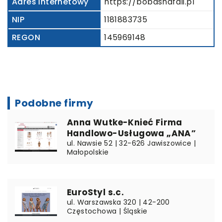
Adres internetowy
https://bobasnafali.pl
NIP
1181883735
REGON
145969148
Podobne firmy
Anna Wutke-Knieć Firma
Handlowo-Usługowa „ANA”
ul. Nawsie 52 | 32-626 Jawiszowice |
Małopolskie
EuroStyl s.c.
ul. Warszawska 320 | 42-200
Częstochowa | Śląskie