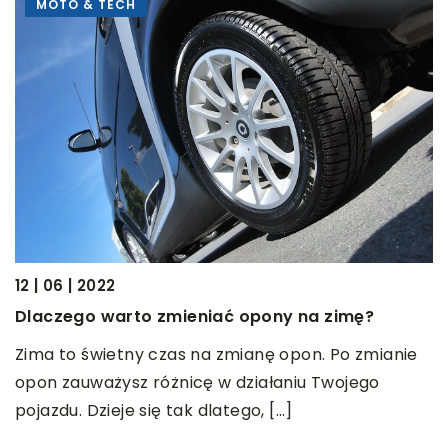
MOTO & TECH
12
12 | 06 | 2022
J
Dlaczego warto zmieniać opony na zimę?
g
Zima to świetny czas na zmianę opon. Po zmianie
D
opon zauważysz różnicę w działaniu Twojego
w
pojazdu. Dzieje się tak dlatego, […]
P
,