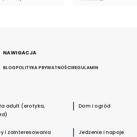
NAWIGACJA
BLOG
POLITYKA PRYWATNOŚCI
REGULAMIN
ża adult (erotyka,
Dom i ogród
rd)
y i zainteresowania
Jedzenie i napoje