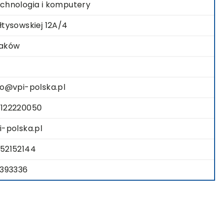
chnologia i komputery
łtysowskiej 12A/4
aków
fo@vpi-polska.pl
122220050
i-polska.pl
52152144
1393336