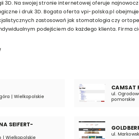
ii 3D. Na swojej stronie internetowej oferuje najnowoc
ogiczne i druk 3D. Bogata oferta vpi-polska.pl obejmu
listycznych zastosowań jak stomatologia czy ortoped
indywidualnym podejściem do każdego klienta. Firma c
/
CAMSAT 
ul. Ogrodow
góra | Wielkopolskie
pomorskie
A SEIFERT-
GOLDBERR
ul. Markows
 | Wielkopolskie