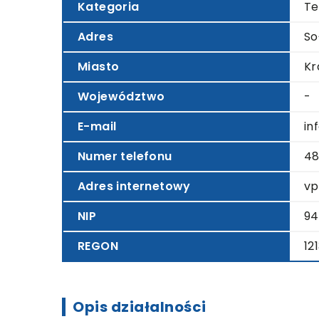
Kategoria
Te
Adres
So
Miasto
Kr
Województwo
-
E-mail
in
Numer telefonu
48
Adres internetowy
vp
NIP
94
REGON
12
Opis działalności