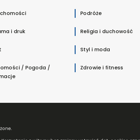
uchomości
Podróże
ama i druk
Religia i duchowość
t
Styl i moda
omości / Pogoda /
Zdrowie i fitness
rmacje
eżone.