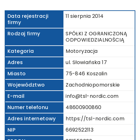
Data rejestracji
11 sierpnia 2014
firmy
Rodzaj firmy
SPÓŁKI Z OGRANICZONĄ
ODPOWIEDZIALNOŚCIĄ
Kategoria
Motoryzacja
Adres
ul. Słowiańska 17
Miasto
75-846 Koszalin
Województwo
Zachodniopomorskie
E-mail
info@tsl-nordic.com
Numer telefonu
48600900860
Adres internetowy
https://tsl-nordic.com
NIP
6692522113