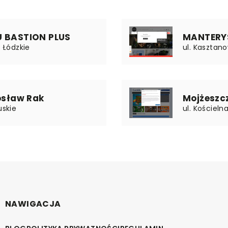
U BASTION PLUS
MANTERY
| Łódzkie
ul. Kasztano
osław Rak
Mojżeszc
uskie
ul. Kościeln
NAWIGACJA