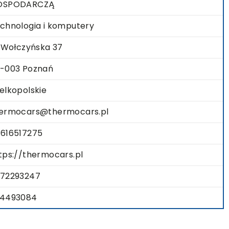
OSPODARCZĄ
chnologia i komputery
. Wołczyńska 37
-003 Poznań
elkopolskie
ermocars@thermocars.pl
616517275
tps://thermocars.pl
72293247
4493084