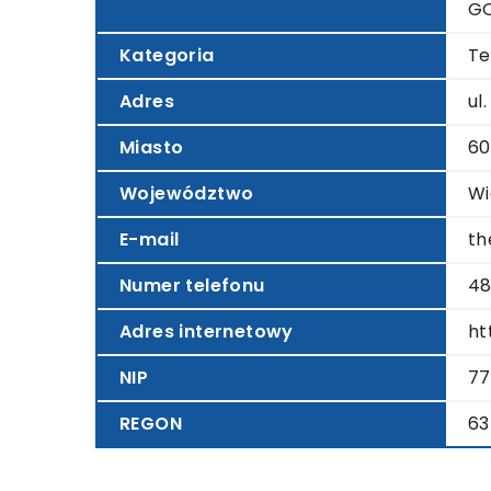
G
Kategoria
Te
Adres
ul
Miasto
60
Województwo
Wi
E-mail
th
Numer telefonu
48
Adres internetowy
ht
NIP
77
REGON
63