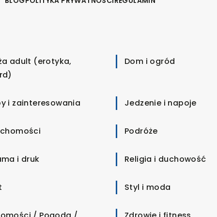
BLOG
POLITYKA PRYWATNOŚCI
REGULAMIN
ża adult (erotyka,
Dom i ogród
rd)
y i zainteresowania
Jedzenie i napoje
uchomości
Podróże
ama i druk
Religia i duchowość
t
Styl i moda
omości / Pogoda /
Zdrowie i fitness