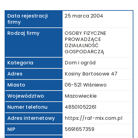
Data rejestracji
25 marca 2004
firmy
Rodzaj firmy
OSOBY FIZYCZNE
PROWADZĄCE
DZIAŁALNOŚĆ
GOSPODARCZĄ
Kategoria
Dom i ogród
Adres
Kosiny Bartosowe 47
Miasto
06-521 Wiśniewo
Województwo
Mazowieckie
Numer telefonu
48501052261
Adres internetowy
https://raf-mix.com.pl
NIP
5691657359