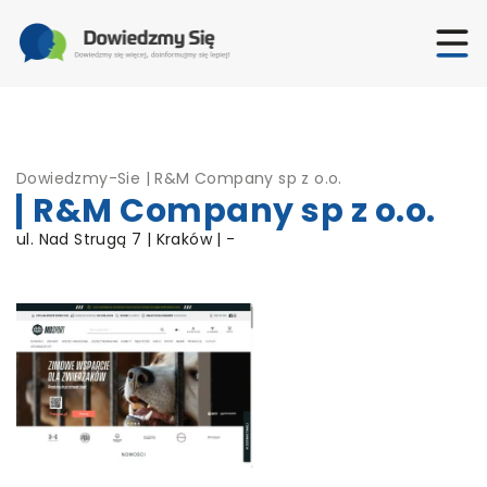
Dowiedzmy-Sie
|
R&M Company sp z o.o.
R&M Company sp z o.o.
ul. Nad Strugą 7 | Kraków | -