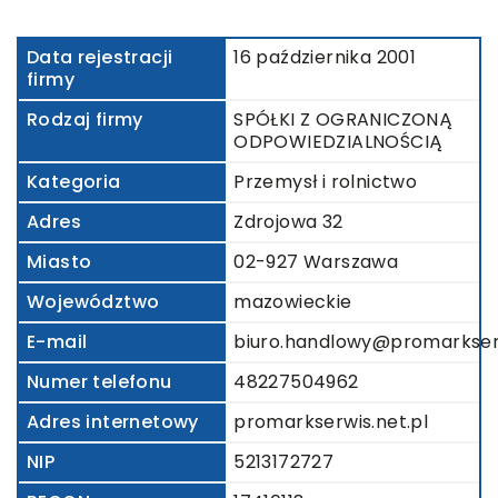
Data rejestracji
16 października 2001
firmy
Rodzaj firmy
SPÓŁKI Z OGRANICZONĄ
ODPOWIEDZIALNOŚCIĄ
Kategoria
Przemysł i rolnictwo
Adres
Zdrojowa 32
Miasto
02-927 Warszawa
Województwo
mazowieckie
E-mail
biuro.handlowy@promarkserw
Numer telefonu
48227504962
Adres internetowy
promarkserwis.net.pl
NIP
5213172727