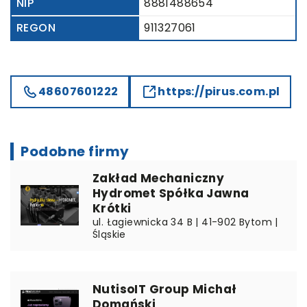
NIP
8881488654
REGON
911327061
48607601222
https://pirus.com.pl
Podobne firmy
Zakład Mechaniczny
Hydromet Spółka Jawna
Krótki
ul. Łagiewnicka 34 B | 41-902 Bytom |
Śląskie
NutisoIT Group Michał
Domański