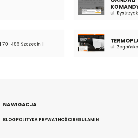
KOMAND
ul. Bystrzyc
TERMOPLAZ
 | 70-486 Szczecin |
ul. Żegańska
NAWIGACJA
BLOG
POLITYKA PRYWATNOŚCI
REGULAMIN