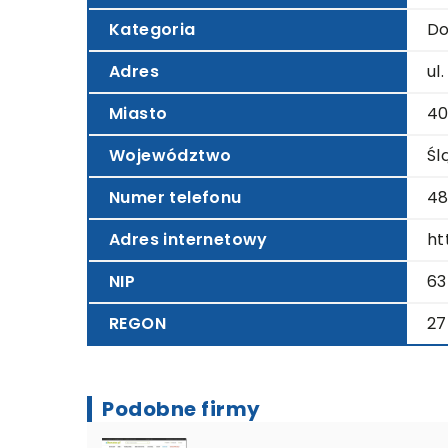
Kategoria
Do
Adres
ul
Miasto
40
Województwo
Śl
Numer telefonu
48
Adres internetowy
ht
NIP
63
REGON
27
Podobne firmy