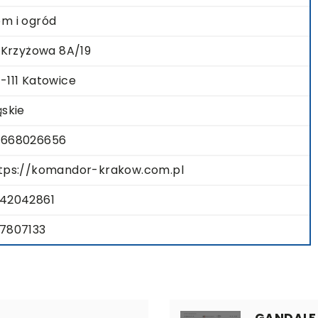
m i ogród
. Krzyżowa 8A/19
-111 Katowice
ąskie
668026656
tps://komandor-krakow.com.pl
42042861
7807133
GANDALF