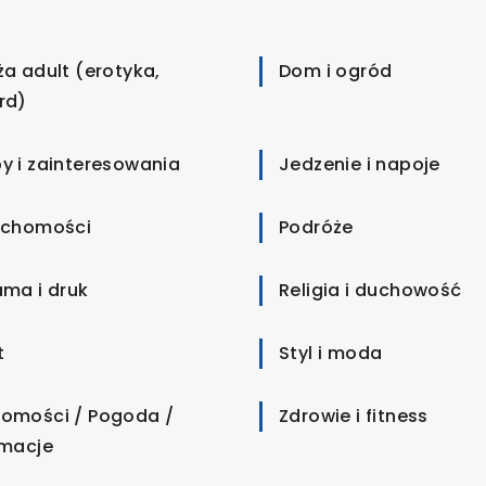
ża adult (erotyka,
Dom i ogród
rd)
y i zainteresowania
Jedzenie i napoje
uchomości
Podróże
ama i druk
Religia i duchowość
t
Styl i moda
omości / Pogoda /
Zdrowie i fitness
rmacje