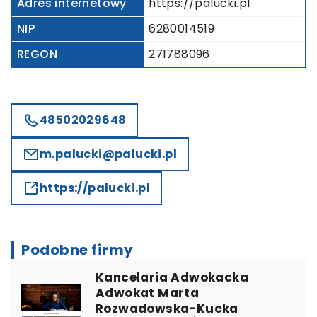
Adres internetowy
https://palucki.pl
NIP
6280014519
REGON
271788096
48502029648
m.palucki@palucki.pl
https://palucki.pl
Podobne firmy
Kancelaria Adwokacka
Adwokat Marta
Rozwadowska-Kucka